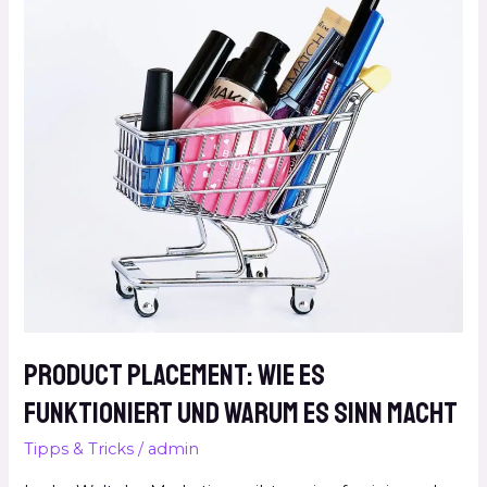
Placement:
Wie
es
funktioniert
und
warum
es
Sinn
macht
Product Placement: Wie es
funktioniert und warum es Sinn macht
Tipps & Tricks
/
admin