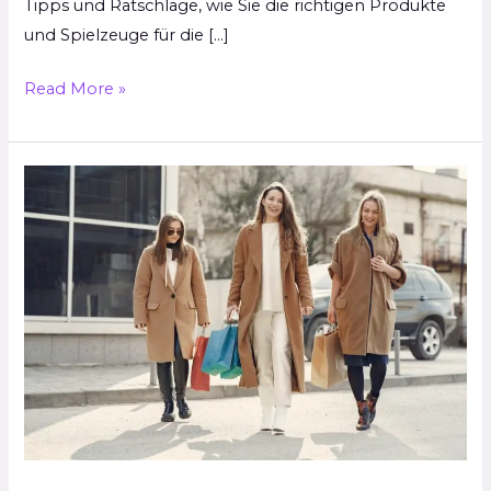
Tipps und Ratschläge, wie Sie die richtigen Produkte
und Spielzeuge für die […]
Read More »
Cleveres
Shopping:
Tipps
und
Tricks
für
den
Einkaufsbummel