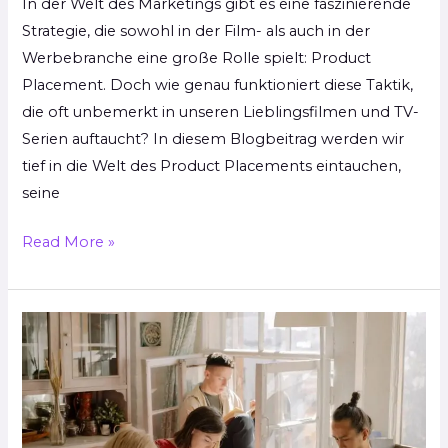
In der Welt des Marketings gibt es eine faszinierende
Strategie, die sowohl in der Film- als auch in der
Werbebranche eine große Rolle spielt: Product
Placement. Doch wie genau funktioniert diese Taktik,
die oft unbemerkt in unseren Lieblingsfilmen und TV-
Serien auftaucht? In diesem Blogbeitrag werden wir
tief in die Welt des Product Placements eintauchen,
seine
Read More »
Helfer
für
die
Uni:
Top-