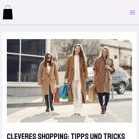
Zum
Post
M
Inhalt
navigation
M
springen
Cleveres Shopping: Tipps und Tricks