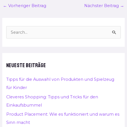
←
Vorheriger Beitrag
Nächster Beitrag
→
S
u
c
h
Neueste Beiträge
e
n
Tipps für die Auswahl von Produkten und Spielzeug
n
für Kinder
a
Cleveres Shopping: Tipps und Tricks für den
c
Einkaufsbummel
h
Product Placement: Wie es funktioniert und warum es
:
Sinn macht